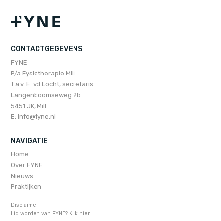
CONTACTGEGEVENS
FYNE
P/a Fysiotherapie Mill
T.a.v. E. vd Locht, secretaris
Langenboomseweg 2b
5451 JK, Mill
E:
info@fyne.nl
NAVIGATIE
Home
Over FYNE
Nieuws
Praktijken
Disclaimer
Lid worden van FYNE? Klik hier.