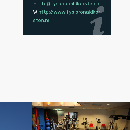
E
info@fysioronaldkorsten.nl
W
http://www.fysioronaldkor
sten.nl