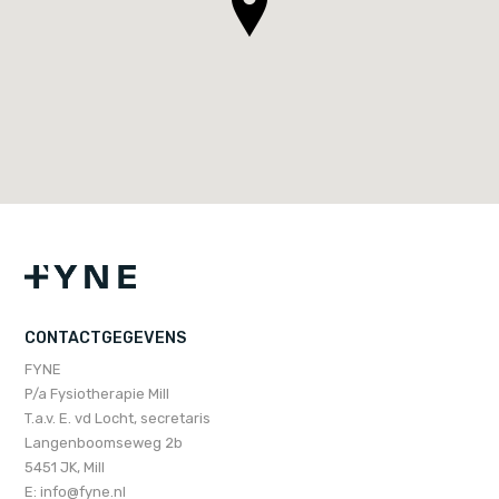
CONTACTGEGEVENS
FYNE
P/a Fysiotherapie Mill
T.a.v. E. vd Locht, secretaris
Langenboomseweg 2b
5451 JK, Mill
E:
info@fyne.nl