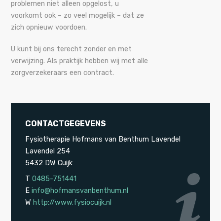
problemen niet alleen opgelost, u
voorkomt ook – zo veel mogelijk – dat ze
zich opnieuw voordoen.
U kunt bij ons terecht zonder en met
verwijzing. Als praktijk hebben wij met alle
zorgverzekeraars een contract.
CONTACTGEGEVENS
Fysiotherapie Hofmans van Benthum Lavendel
Lavendel 254
5432 DW Cuijk
T
0485-751441
E
info@hofmansvanbenthum.nl
W
http://www.fysiocuijk.nl