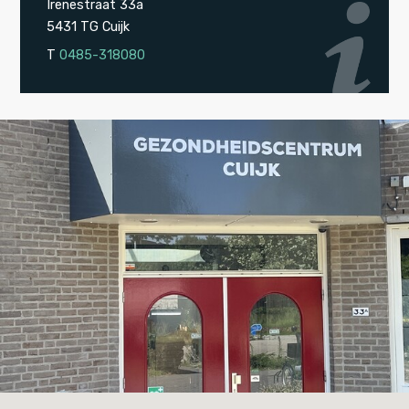
Irenestraat 33a
5431 TG Cuijk
T
0485-318080