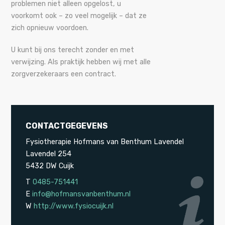
problemen niet alleen opgelost, u
voorkomt ook – zo veel mogelijk – dat ze
zich opnieuw voordoen.
U kunt bij ons terecht zonder en met
verwijzing. Als praktijk hebben wij met alle
zorgverzekeraars een contract.
CONTACTGEGEVENS
Fysiotherapie Hofmans van Benthum Lavendel
Lavendel 254
5432 DW Cuijk
T
0485-751441
E
info@hofmansvanbenthum.nl
W
http://www.fysiocuijk.nl