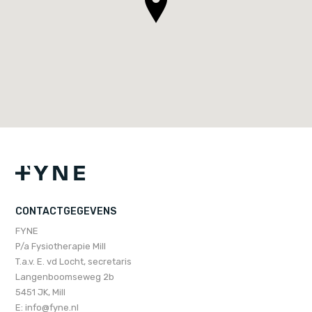
CONTACTGEGEVENS
FYNE
P/a Fysiotherapie Mill
T.a.v. E. vd Locht, secretaris
Langenboomseweg 2b
5451 JK, Mill
E:
info@fyne.nl