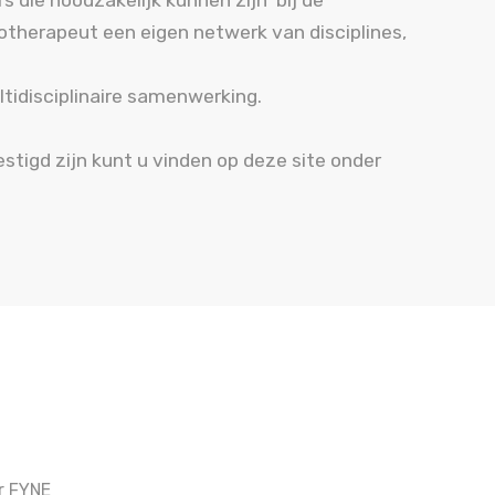
s die noodzakelijk kunnen zijn bij de
otherapeut een eigen netwerk van disciplines,
ltidisciplinaire samenwerking.
stigd zijn kunt u vinden op deze site onder
r FYNE