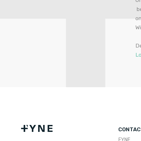
Om
be
om
Wi
De
L
CONTAC
FYNE