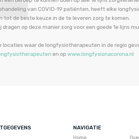
 een beroep te kunnen doen op alle 1e lijns zorgverlener
handeling van COVID-19 patiënten, heeft elke longfysi
 tot de beste keuze in de te leveren zorg te komen.
j dragen op deze manier zorg voor een goede 1e lijns mu
 locaties waar de longfysiotherapeuten in de regio geve
ongfysiotherapeuten
en op
www.longfysionacorona.nl
TGEGEVENS
NAVIGATIE
Home
Ove