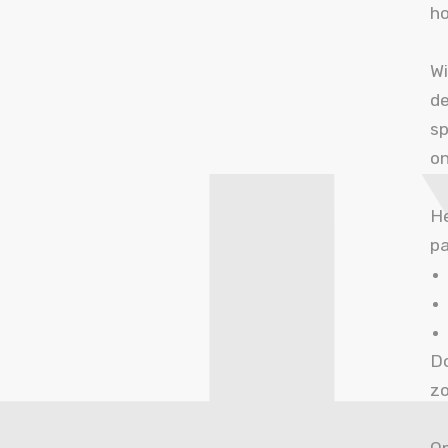
h
Wi
de
sp
on
He
pa
Do
zo