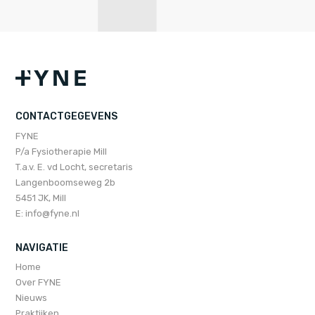
CONTACTGEGEVENS
FYNE
P/a Fysiotherapie Mill
T.a.v. E. vd Locht, secretaris
Langenboomseweg 2b
5451 JK, Mill
E:
info@fyne.nl
NAVIGATIE
Home
Over FYNE
Nieuws
Praktijken