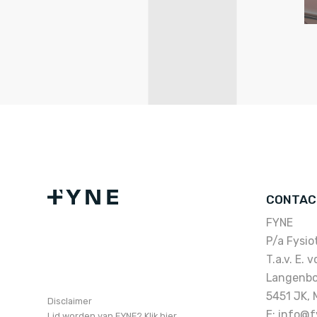
CONTAC
FYNE
P/a Fysiot
T.a.v. E. 
Langenb
5451 JK, M
Disclaimer
E:
info@f
Lid worden van FYNE? Klik hier.