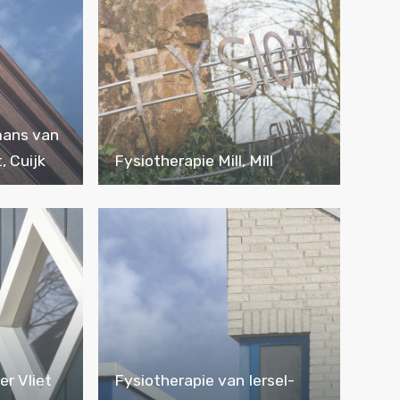
mans van
 Cuijk
Fysiotherapie Mill, Mill
er Vliet
Fysiotherapie van Iersel-