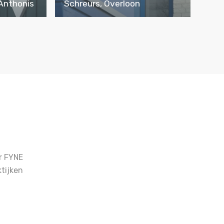
 Anthonis
Schreurs, Overloon
r FYNE
tijken