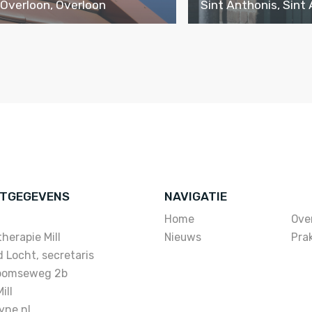
Overloon, Overloon
Sint Anthonis, Sint
TGEGEVENS
NAVIGATIE
Home
Ove
herapie Mill
Nieuws
Prak
vd Locht, secretaris
oomseweg 2b
ill
yne.nl