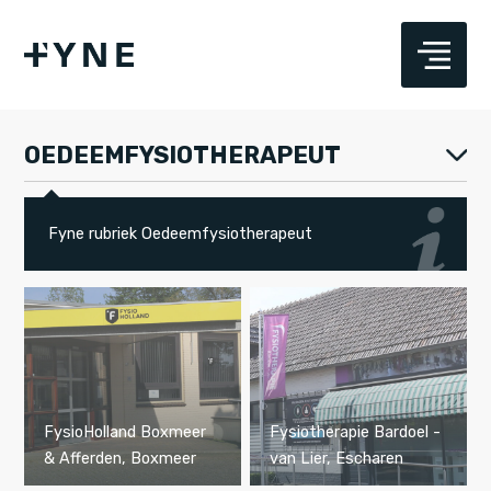
OEDEEMFYSIOTHERAPEUT
Fyne rubriek Oedeemfysiotherapeut
FysioHolland Boxmeer
Fysiotherapie Bardoel -
& Afferden, Boxmeer
van Lier, Escharen